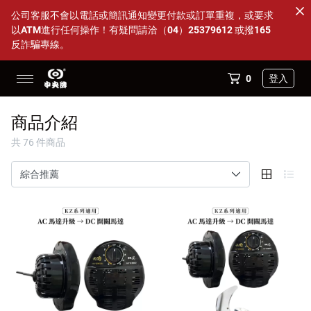
公司客服不會以電話或簡訊通知變更付款或訂單重複，或要求
以ATM進行任何操作！有疑問請洽（04）25379612 或撥165
反詐騙專線。
0
登入
14吋透明海鷗葉片多件優惠
商品介紹
88父親節活動 特定商品95折
共 76 件商品
全部商品
DC變頻內旋式循環扇
超值方案組
配件小物
商店資訊