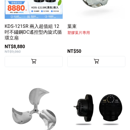
KDS-121SR 兩入超值組 12
葉束
吋不鏽鋼DC遙控型內旋式循
塑膠葉片專用
環立扇
NT$8,880
NT$50
NT$9,360