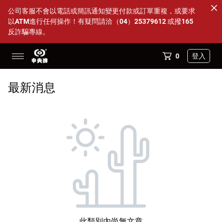
公司客服不會以電話或簡訊通知變更付款或訂單重複，或要求
以ATM進行任何操作！有疑問請洽（04）25379612 或撥165
反詐騙專線。
0
登入
14吋透明海鷗葉片多件優惠
最新消息
88父親節活動 特定商品95折
全部商品
DC變頻內旋式循環扇
超值方案組
配件小物
商店資訊
此類別內尚無文章