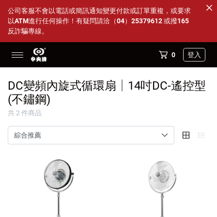
公司客服不會以電話或簡訊通知變更付款或訂單重複，或要求
以ATM進行任何操作！有疑問請洽（04）25379612 或撥165
反詐騙專線。
0
登入
14吋透明海鷗葉片多件優惠
DC變頻內旋式循環扇│14吋DC-遙控型
88父親節活動 特定商品95折
(不鏽鋼)
共 2 件商品
全部商品
DC變頻內旋式循環扇
超值方案組
配件小物
商店資訊