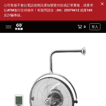
公司客服不會以電話或簡訊通知變更付款或訂單重複，或要求
以ATM進行任何操作！有疑問請洽（04）25379612 或撥165
反詐騙專線。
0
登入
14吋透明海鷗葉片多件優惠
88父親節活動 特定商品95折
全部商品
DC變頻內旋式循環扇
超值方案組
配件小物
商店資訊