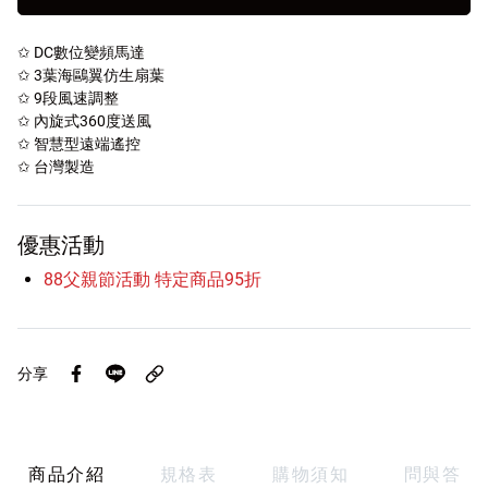
✩ DC數位變頻馬達
✩ 3葉海鷗翼仿生扇葉
✩ 9段風速調整
✩ 內旋式360度送風
✩ 智慧型遠端遙控
✩ 台灣製造
優惠活動
88父親節活動 特定商品95折
分享
商品介紹
規格表
購物須知
問與答