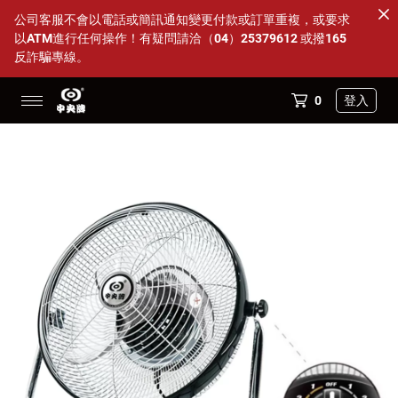
公司客服不會以電話或簡訊通知變更付款或訂單重複，或要求
以ATM進行任何操作！有疑問請洽（04）25379612 或撥165
反詐騙專線。
0
登入
14吋透明海鷗葉片多件優惠
88父親節活動 特定商品95折
全部商品
DC變頻內旋式循環扇
超值方案組
配件小物
商店資訊