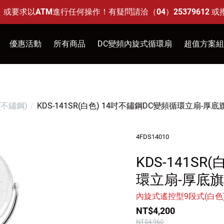
求以ATM進行任何操作！有疑問請洽（04）25379612 或
優惠活動
所有商品
DC變頻內旋式循環扇
超值方案組
14吋透明海鷗葉片多件優惠
12吋DC-遙控型(不鏽鋼)
88父親節活動 特定商品95折
14吋DC-遙控型(不鏽鋼)
(不鏽鋼)
KDS-141SR(白色) 14吋不鏽鋼DC變頻循環立扇-厚
12吋DC-開關型
12吋DC-遙控型
4FDS14010
14吋DC-開關型
KDS-141S
14吋DC-遙控型
環立扇-厚底
18吋DC-開關型
內旋式遙控型9段式(白色
18吋DC-遙控型
NT$4,200
壁吊吸頂-遙控型
NT$4,960