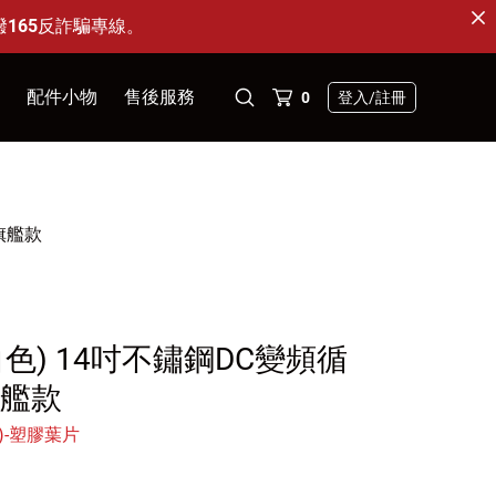
撥165反詐騙專線。
配件小物
售後服務
0
登入
/註冊
淨化扇 - 濾網
保固註冊與查詢
循環扇 - 葉片
產品維修
底旗艦款
KZ系列專用｜AC 馬達升級為 DC 馬達
KD系列專用｜DC 替換馬達
遙控器
R(白色) 14吋不鏽鋼DC變頻循
固定＆防護配件
旗艦款
)-塑膠葉片